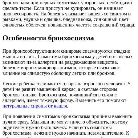
бронхоспазм при первых симптомах у взрослых, необходимо
сделать тесты. Если приступ не купировать, он начинает
прогрессировать. На болезнь указывает кашель со свистом и
рывками, удушье и одышка, бледная кожа, синюшный цвет
слизистых оболочек, повышенная частота сокращений сердца.
Особенности бронхоспазма
При бронхообструктивном синдроме спазмируются гладкие
мышцы и слизь. Симптомы бронхоспазма у детей и взрослых
возникают из-за аллергии на раздражающие вещества,
болезнетворных микроорганизмов, которые оказывают
влияние на слизистую оболочку легких или бронхов.
Легкие ребенка отличаются от органа взрослого человека. У
детей не развит мышечный каркас, а светлые стороны
бронхов тоньше. Бронхоспазм, появившийся в связи с
аллергией, имеет тяжелую форму. Вылечить его помогают
натуральные сиропы от кашля
.
При появлении симптомов бронхоспазма причины выяснить
нужно сразу. Малыши не могут ничего объяснить, поэтому
родителям нужно быть начеку. Если есть симптомы
бронхоспазма, лечение нужно начинать незамедлительно. К