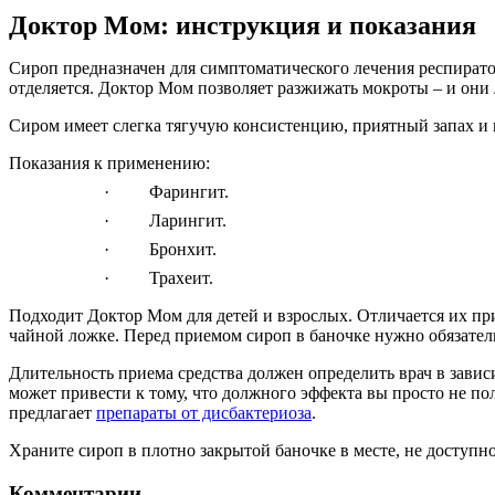
Доктор Мом: инструкция и показания
Сироп предназначен для симптоматического лечения респирато
отделяется. Доктор Мом позволяет разжижать мокроты – и они 
Сиром имеет слегка тягучую консистенцию, приятный запах и в
Показания к применению:
·
Фарингит.
·
Ларингит.
·
Бронхит.
·
Трахеит.
Подходит Доктор Мом для детей и взрослых. Отличается их пр
чайной ложке. Перед приемом сироп в баночке нужно обязатель
Длительность приема средства должен определить врач в завис
может привести к тому, что должного эффекта вы просто не п
предлагает
препараты от дисбактериоза
.
Храните сироп в плотно закрытой баночке в месте, не доступн
Комментарии