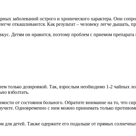
рных заболеваний острого и хронического характера. Они сопр
легче откашливаются. Как результат – человеку легче дышать, 
кус. Детям он нравится, поэтому проблем с приемом препарата 
ием только дозировкой. Так, взрослым необходимо 1-2 чайных л
но взболтать.
имости от состояния больного. Обратите внимание на то, что си
олучите. Одновременно с ним можно принимать только противом
ом для детей. Также одержите его подальше от прямых солнечны